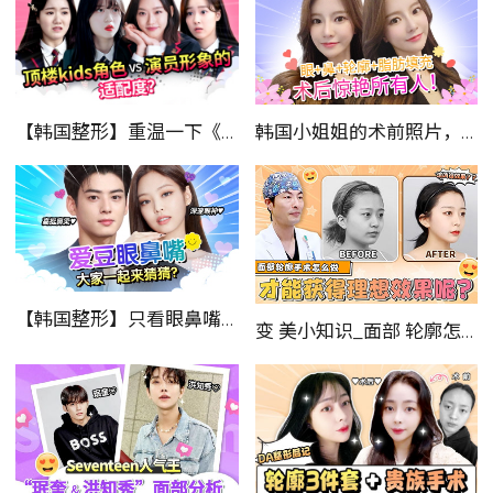
【韩国整形】重温一下《顶楼》童星们的演技！
韩国小姐姐的术前照片，能让你大吃一惊！
【韩国整形】只看眼鼻嘴，你能猜到自家爱豆吗？(内藏BTS)
变 美小知识_面部 轮廓怎么做_才能获得 理想效 果 分享_案例