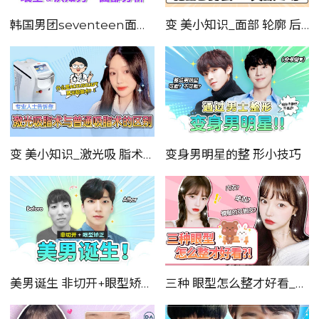
韩国男团seventeen面部 分析
变 美小知识_面部 轮廓 后记 分享_案例
变 美小知识_激光吸 脂术与普通 吸 脂术的区别_分享
变身男明星的整 形小技巧
美男诞生 非切开+眼型矫正 案例 分享 大公开
三种 眼型怎么整才好看_案例_分析