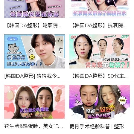
【韩国DA整形】抗衰院长带你了解提升术！！
【韩国DA整形】轮廓院长答疑解惑！——轮廓手术Q&A
[韩国DA整形] 猜猜我今年几岁？——垂直迷你提升让我年轻10岁！！！
【韩国DA整形】50代主妇逆袭成功！！——变年轻的秘诀是？！
花生脸&鸡蛋脸，美女“DA”变身！
截骨手术经验科普 | 整形记录篇