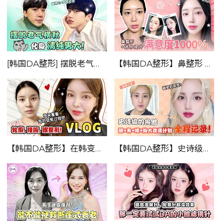
[韩国DA整形] 摆脱老气横秋，化身青春男大！！
【韩国DA整形】鼻整形 + 迷你提升！——满意度1000%！！！
【韩国DA整形】在韩变身女神——轮廓，隆胸，眼整形VLOG！！！
【韩国DA整形】史诗级换脸！！！眼+鼻+嘴+胸大改造，全程记录！！小姐姐变美过程~~