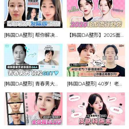
[韩国DA整形] 帮你解决发际线的一切烦恼！！
【韩国DA整形】2025面部轮廓流行趋势！
[韩国DA整形] 青春男大，轻松GET!!——前韩国爱豆迷你提升Q&A
[韩国DA整形] 40岁！老气！下垂！面露疲色。。。提升+吸脂让你重返青春岁月！！