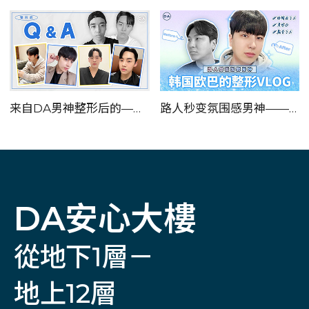
来自DA男神整形后的——Q&A！！
路人秒变氛围感男神——韩国欧巴的整形VLOG!
DA安心大樓
從地下1層－
地上12層