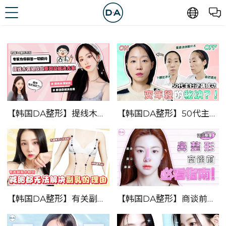
【韩国DA整形】提线木偶皱纹的原因及解决方案——专家为你解答一切疑问！
【韩国DA整形】50代主妇逆袭成功！！——变年轻的秘诀是？！
【韩国DA整形】有关副乳的小知识——减肥都无法解决副乳的理由！！
【韩国DA整形】商谈前必看指南！！——鼻整形