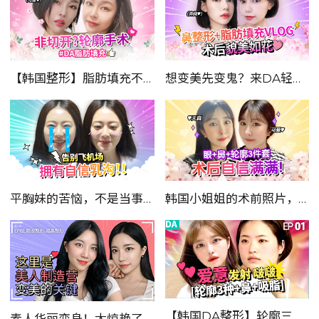
【韩国整形】脂肪填充不仅可改脸型，童颜逆龄棒棒哒~
想变美先变鬼？来DA轻松变美！
平胸妹的苦恼，不是当事人谁都不会懂！
韩国小姐姐的术前照片，能让你大吃一惊！
【韩国DA整形】轮廓三件套、鼻综合、面吸
素人华丽变身！太惊艳了！