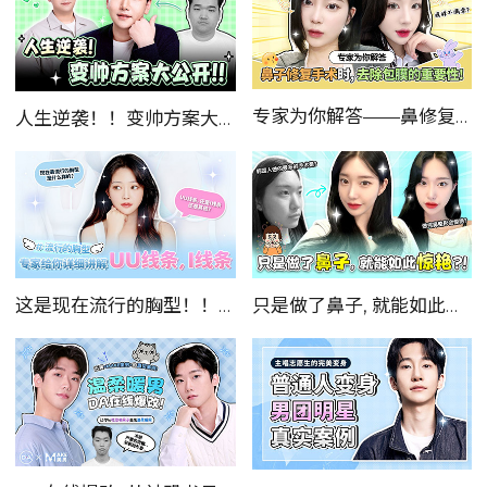
专家为你解答——鼻修复时，去除包膜的重要性！！
人生逆袭！！变帅方案大公开！！—出演韩国《MAKE美男》节目，真实案例2！！！
这是现在流行的胸型！！！专家给你详细讲解——UU线条 & I线条！ 1
只是做了鼻子, 就能如此惊艳！！！专家来给你详细讲解！！