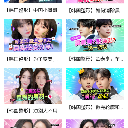
【韩国整形】中国小哥哥的整形真实反馈！
【韩国整形】如何消除黑眼圈？3分钟搞定！
【韩国整形】金泰亨，车银优的颜值谁不想拥有！
【韩国整形】为了变美，韩国小姐姐真是不择手段！(继上篇)
【韩国整形】做完轮廓和鼻子，秒变漫画里走出来的男主！
【韩国整形】劝别人不用整，自己却偷偷变美！