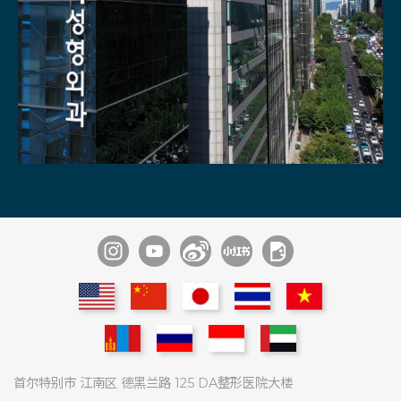
通过1：1
不同领域内的
专家们医疗团队
9位麻醉痛症科
专家商谈
专家协诊系统
多种尖端医疗设备
术后管理
专家常驻
具备酒店级住院室
首尔特别市 江南区 德黑兰路 125 DA整形医院大楼