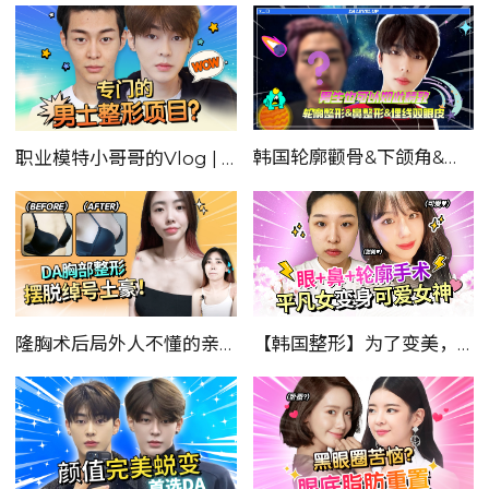
韩国轮廓颧骨&下颌角&双眼皮|男士整形日记
职业模特小哥哥的Vlog | 整形记录篇
隆胸术后局外人不懂的亲身经历分享！
【韩国整形】为了变美，韩国小姐姐真是不择手段！