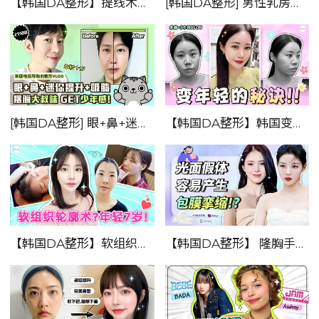
【韩国DA整形】提线木偶皱纹的原因及解决方案——专家为你解答一切疑问！
[韩国DA整形] 男性乳房发育症自我诊断法？——专家解答患者常见的5大疑问！！
[韩国DA整形] 眼+鼻+迷你提升+吸脂 摆脱大叔味，GET少年感！！—韩国电视导购的整形VLOG!!!
【韩国DA整形】韩国变美vlog——变年轻的秘诀！！！
【韩国DA整形】软组织轮廓术？年轻7岁！！！
【韩国DA整形】 隆胸手术时，光面假体容易产生包膜挛缩！？