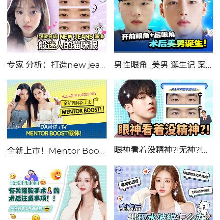
专家 分析：打造new jeans谐潾 迷人 猫咪眼
男性眼角_美男 诞生记 案例_分享_大公开
眼神看着没精神?!无神?!——男士单眼皮眼型矫正，让颜值提高一个度！！
全新上市！Mentor Boost!!! DA带你了解全新假体！！