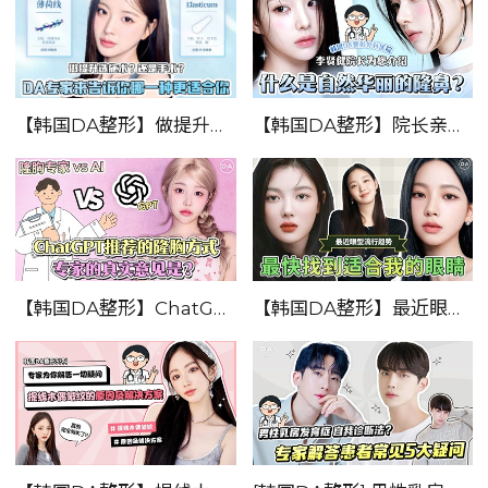
【韩国DA整形】做提升选施术？还是手术？—DA专家来告诉你哪一种更适合你！！
【韩国DA整形】院长亲自带你了解！！！—什么是自然华丽的隆鼻？
【韩国DA整形】ChatGPT推荐的隆胸方式 ——专家的真实意见？
【韩国DA整形】最近眼型的流行趋势 — 最快找到适合我的眼睛！！