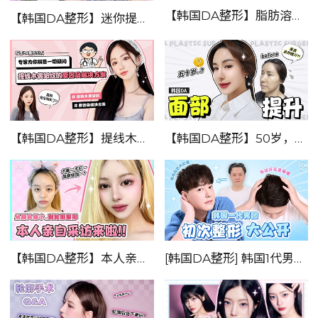
【韩国DA整形】脂肪溶解针&轮廓针？都没效果？那一定要试试DA的笑脸滤镜针
【韩国DA整形】迷你提升能不能拯救断崖式衰老！！——详细了解迷你提升!
【韩国DA整形】提线木偶皱纹的原因及解决方案——专家为你解答一切疑问！
【韩国DA整形】50岁，也可以优雅上提，重现年轻轮廓——韩国DA面部提升！
【韩国DA整形】本人亲自采访来了~~从额头缩小到轮廓整形！！
[韩国DA整形] 韩国1代男团——初次整形大公开！！！