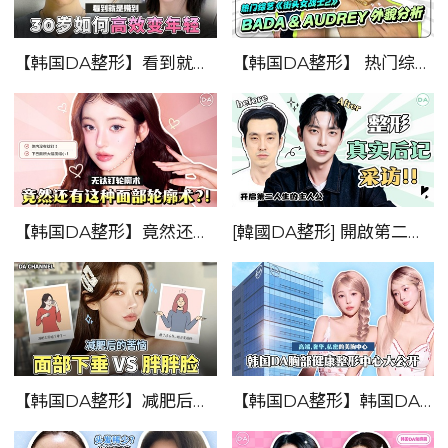
【韩国DA整形】看到就是赚到——30岁如何高效变年轻！！
【韩国DA整形】 热门综艺《街头女战士2》_BADA & Audery 外貌分析！！！
【韩国DA整形】竟然还有这种面部轮廓术？！！——无钛钉轮廓术
[韓國DA整形] 開啟第二人生！！——整形真實後記訪談！！
【韩国DA整形】减肥后的苦恼！！——面部下垂 vs 胖胖脸
【韩国DA整形】韩国DA胸部健康整形中心大公开！！