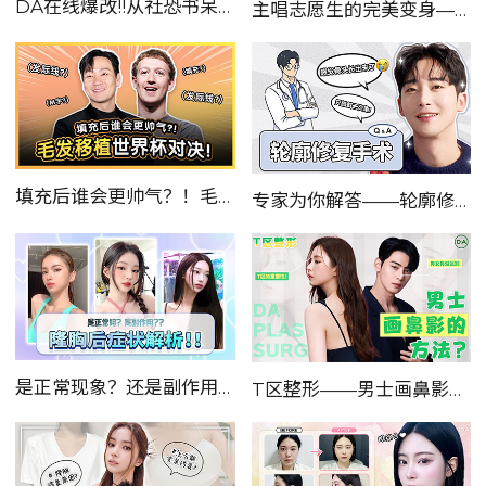
DA在线爆改!!从社恐书呆子变成温柔暖男!!—出演韩国《MAKE美男》节目...
主唱志愿生的完美变身——普通人变身男明星的真实案例！！！！
填充后谁会更帅气？！毛发移植世界杯对决！
专家为你解答——轮廓修复手术Q&A！！
是正常现象？还是副作用？——隆胸后的症状大解析！！！
T区整形——男士画鼻影的方法？男女鼻型的区别？T区的重要性！？