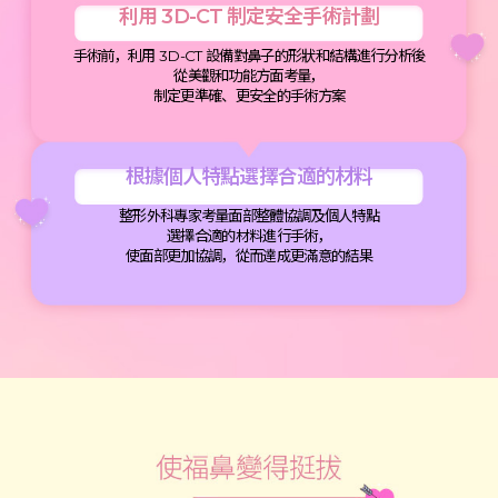
利用 3D-CT 制定安全手術計劃
手術前，利用 3D-CT 設備對鼻子的形狀和結構進行分析後
從美觀和功能方面考量，
制定更準確、更安全的手術方案
根據個人特點選擇合適的材料
整形外科專家考量面部整體協調及個人特點
選擇合適的材料進行手術，
使面部更加協調，從而達成更滿意的結果