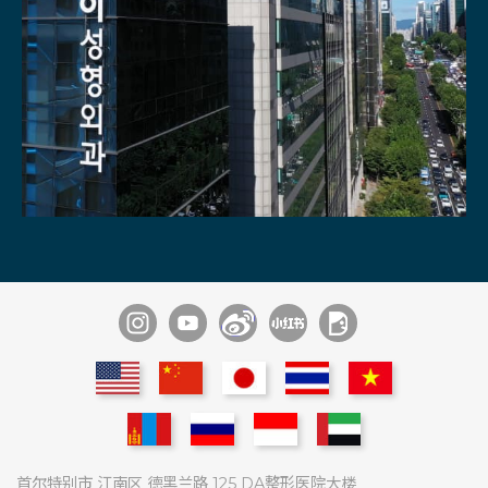
通过1：1
不同领域内的
专家们医疗团队
9位麻醉痛症科
专家商谈
专家协诊系统
多种尖端医疗设备
术后管理
专家常驻
具备酒店级住院室
首尔特别市 江南区 德黑兰路 125 DA整形医院大楼