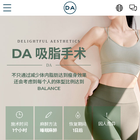
DELIGHTFUL AESTHETICS
DA 吸脂手术
DA
不只通过减少体内脂肪达到瘦身效果
还会考虑到每个人的体型比例达到
BALANCE
因人而异
施术时间
麻醉方法
恢复期间
1个小时
睡眠麻醉
1日后