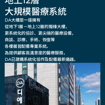
地上12層
大規模醫療系統
DA大樓是一座擁有
從地下1層－地上12層的獨棟大樓，
更系統化的協診、更尖端的醫療設備，
商談、診療、手術、恢復等
各樓層皆配備專業系統。
為提供顧客高滿意度的醫療服務，
DA已建構系統化協作及配備最新儀器。