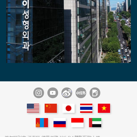
通过1：1
不同领域内的
专家们医疗团队
9位麻醉痛症科
专家商谈
专家协诊系统
多种尖端医疗设备
术后管理
专家常驻
具备酒店级住院室