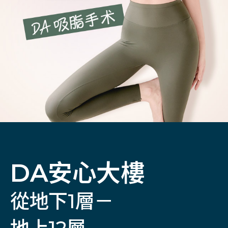
DA安心大樓
從地下1層－