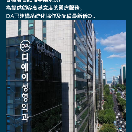
為提供顧客高滿意度的醫療服務，
DA已建構系統化協作及配備最新儀器。
通过1：1
不同领域内的
专家们医疗团队
9位麻醉痛症科
专家商谈
专家协诊系统
多种尖端医疗设备
术后管理
专家常驻
具备酒店级住院室