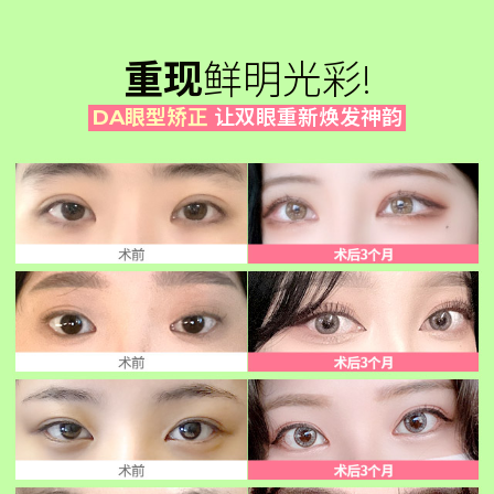
重现
鲜明光彩!
DA眼型矫正
让双眼重新焕发神韵