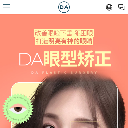
改善眼睑下垂 犯困眼
打造
明亮有神的眼睛
DA
眼型矫正