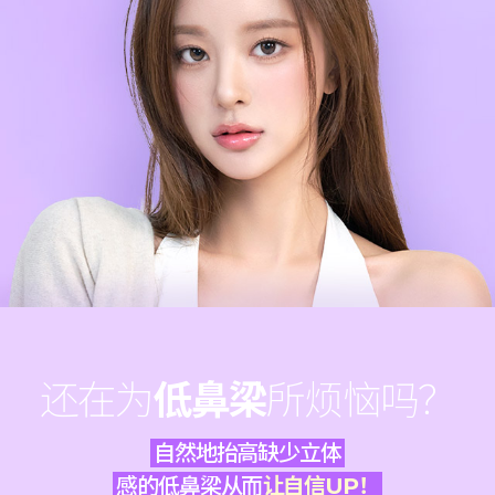
还在为
低鼻梁
所烦恼吗？
自然地抬高缺少立体
感的低鼻梁从而
让自信UP！