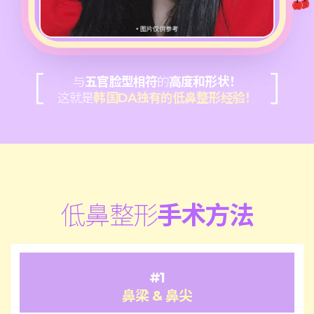
与
五官脸型相符
的
高度和形状！
这就是
韩国DA独有的低鼻整形经验！
低鼻整形
手术方法
#1
鼻梁 & 鼻尖