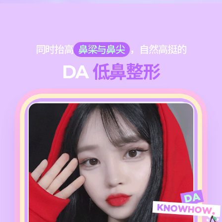
同时抬高
鼻梁与鼻尖
，自然高挺的
DA
低鼻整形