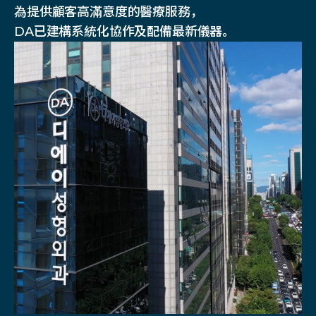
為提供顧客高滿意度的醫療服務，
DA已建構系統化協作及配備最新儀器。
通过1：1
不同领域内的
专家们医疗团队
9位麻醉痛症科
专家商谈
专家协诊系统
多种尖端医疗设备
术后管理
专家常驻
具备酒店级住院室