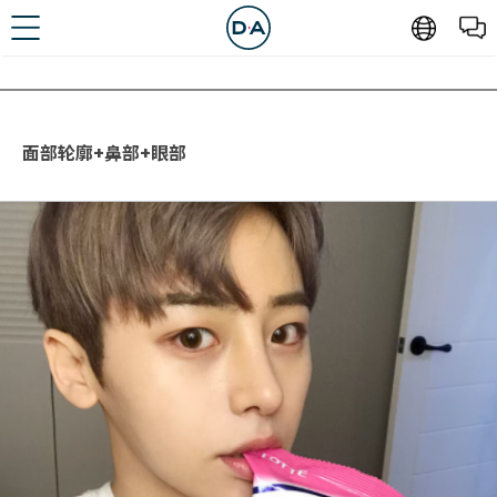
面部轮廓+鼻部+眼部