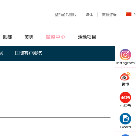
La
整形前后照片
媒体
商谈咨询
眼部
美男
微整中心
活动项目
顾
国际客户服务
Instagram
微博
小红书
Dcard