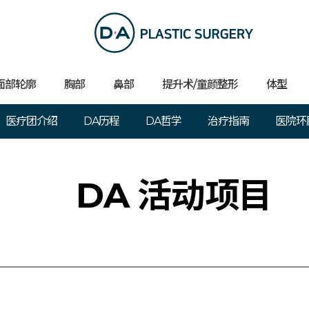
面部轮廓
胸部
鼻部
提升术/童颜整形
体型
医疗团介绍
DA历程
DA哲学
治疗指南
医院环
DA 活动项目