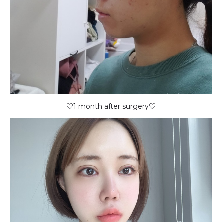
♡1 month after surgery♡