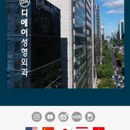
通过1：1
不同领域内的
专家们医疗团队
9位麻醉痛症科
专家商谈
专家协诊系统
多种尖端医疗设备
术后管理
专家常驻
具备酒店级住院室