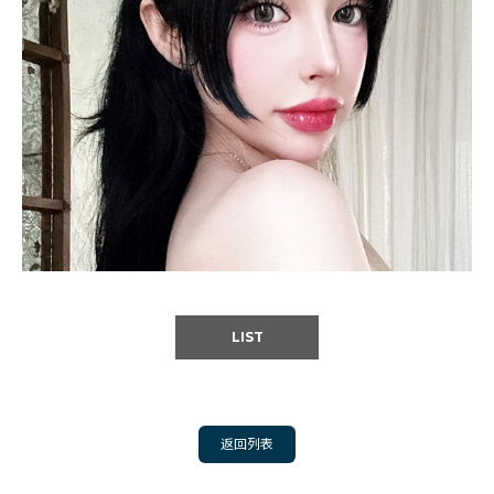
LIST
返回列表