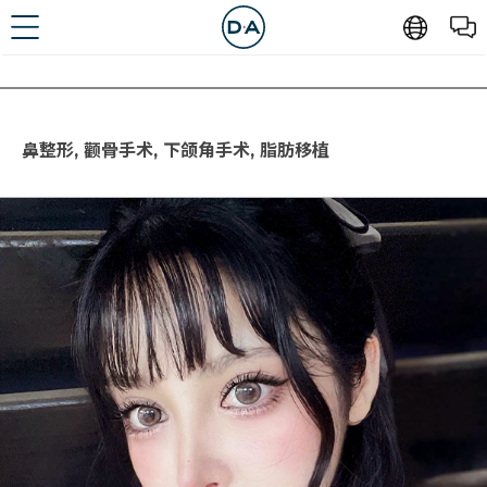
鼻整形, 颧骨手术, 下颌角手术, 脂肪移植