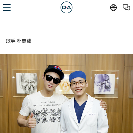
歌手 朴忠载