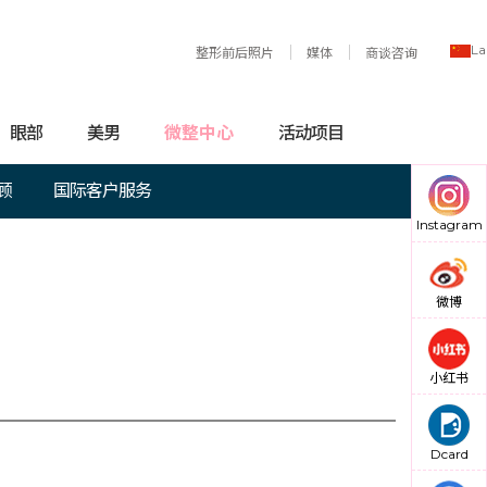
La
整形前后照片
媒体
商谈咨询
眼部
美男
微整中心
活动项目
顾
国际客户服务
Instagram
微博
小红书
Dcard