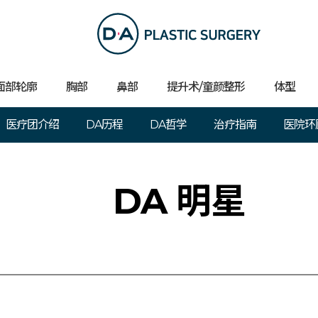
面部轮廓
胸部
鼻部
提升术/童颜整形
体型
医疗团介绍
DA历程
DA哲学
治疗指南
医院环
DA 明星