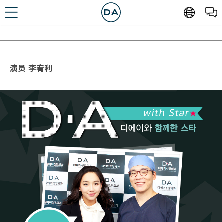
演员 李宥利