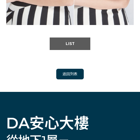
LIST
返回列表
DA安心大樓