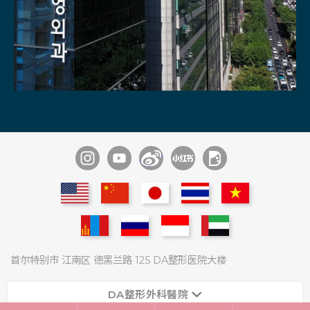
通过1：1
不同领域内的
专家们医疗团队
9位麻醉痛症科
专家商谈
专家协诊系统
多种尖端医疗设备
术后管理
专家常驻
具备酒店级住院室
首尔特别市 江南区 德黑兰路 125 DA整形医院大楼
DA整形外科醫院